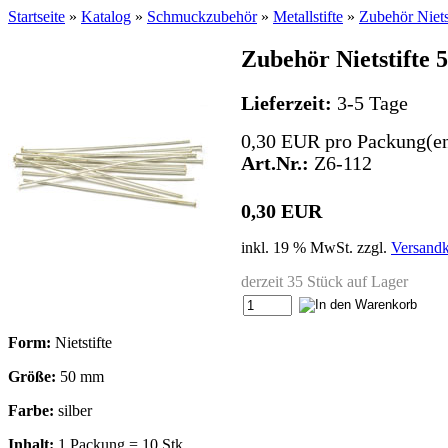
Startseite
»
Katalog
»
Schmuckzubehör
»
Metallstifte
»
Zubehör Nietst
Zubehör Nietstifte 5
Lieferzeit:
3-5 Tage
0,30 EUR pro Packung(e
Art.Nr.:
Z6-112
0,30 EUR
inkl. 19 % MwSt. zzgl.
Versandk
derzeit 35 Stück auf Lager
Form:
Nietstifte
Größe:
50 mm
Farbe:
silber
Inhalt:
1 Packung = 10 Stk.