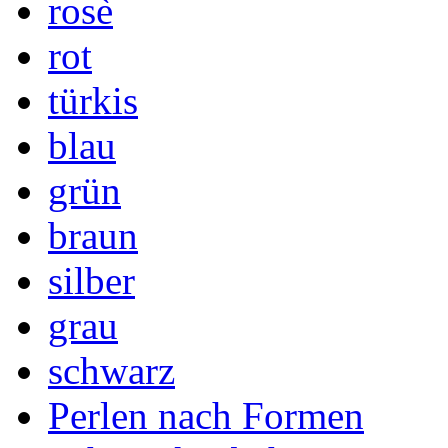
rosè
rot
türkis
blau
grün
braun
silber
grau
schwarz
Perlen nach Formen