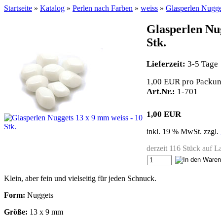
Startseite
»
Katalog
»
Perlen nach Farben
»
weiss
»
Glasperlen Nugge
Glasperlen Nug
Stk.
Lieferzeit:
3-5 Tage
1,00 EUR pro Packu
Art.Nr.:
1-701
1,00 EUR
inkl. 19 % MwSt. zzgl.
derzeit 116 Stück auf L
Klein, aber fein und vielseitig für jeden Schnuck.
Form:
Nuggets
Größe:
13 x 9 mm