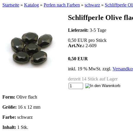
Startseite
»
Katalog
»
Perlen nach Farben
»
schwarz
»
Schliffperle O
Schliffperle Olive f
Lieferzeit:
3-5 Tage
0,50 EUR pro Stück
Art.Nr.:
2-609
0,50 EUR
inkl. 19 % MwSt. zzgl.
Versandko
derzeit 14 Stück auf Lager
Form:
Olive flach
Größe:
16 x 12 mm
Farbe:
schwarz
Inhalt:
1 Stk.