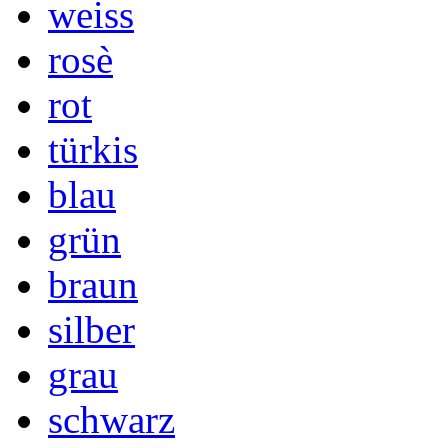
weiss
rosè
rot
türkis
blau
grün
braun
silber
grau
schwarz