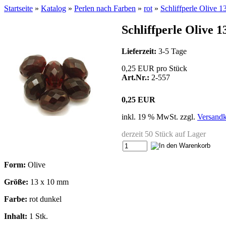
Startseite
»
Katalog
»
Perlen nach Farben
»
rot
»
Schliffperle Olive 1
Schliffperle Olive 
Lieferzeit:
3-5 Tage
0,25 EUR pro Stück
Art.Nr.:
2-557
0,25 EUR
inkl. 19 % MwSt. zzgl.
Versandk
derzeit 50 Stück auf Lager
Form:
Olive
Größe:
13 x 10 mm
Farbe:
rot dunkel
Inhalt:
1 Stk.