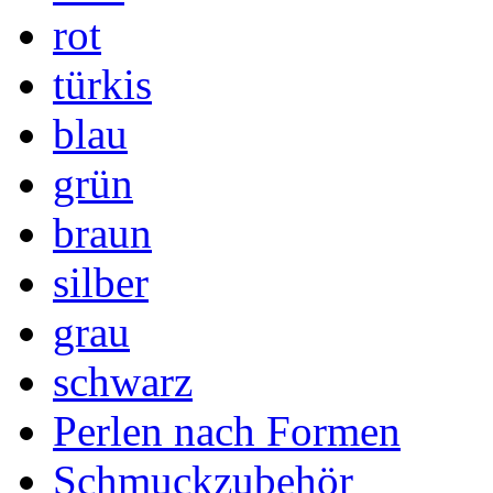
rot
türkis
blau
grün
braun
silber
grau
schwarz
Perlen nach Formen
Schmuckzubehör