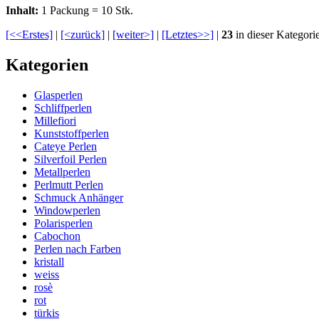
Inhalt:
1 Packung = 10 Stk.
[<<Erstes]
|
[<zurück]
|
[weiter>]
|
[Letztes>>]
|
23
in dieser Kategori
Kategorien
Glasperlen
Schliffperlen
Millefiori
Kunststoffperlen
Cateye Perlen
Silverfoil Perlen
Metallperlen
Perlmutt Perlen
Schmuck Anhänger
Windowperlen
Polarisperlen
Cabochon
Perlen nach Farben
kristall
weiss
rosè
rot
türkis