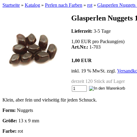
Startseite
»
Katalog
»
Perlen nach Farben
»
rot
»
Glasperlen Nuggets 
Glasperlen Nuggets 1
Lieferzeit:
3-5 Tage
1,00 EUR pro Packung(en)
Art.Nr.:
1-703
1,00 EUR
inkl. 19 % MwSt. zzgl.
Versandko
derzeit 120 Stück auf Lager
Klein, aber fein und vielseitig für jeden Schnuck.
Form:
Nuggets
Größe:
13 x 9 mm
Farbe:
rot