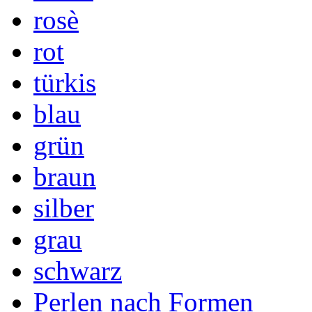
rosè
rot
türkis
blau
grün
braun
silber
grau
schwarz
Perlen nach Formen