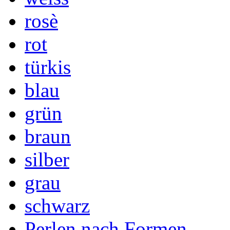
rosè
rot
türkis
blau
grün
braun
silber
grau
schwarz
Perlen nach Formen