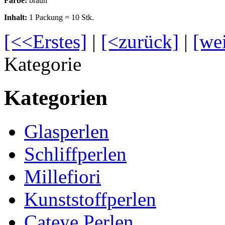
Farbe:
braun
Inhalt:
1 Packung = 10 Stk.
[<<Erstes]
|
[<zurück]
|
[we
Kategorie
Kategorien
Glasperlen
Schliffperlen
Millefiori
Kunststoffperlen
Cateye Perlen