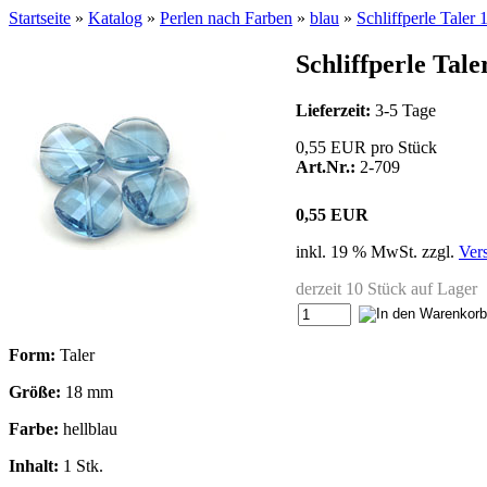
Startseite
»
Katalog
»
Perlen nach Farben
»
blau
»
Schliffperle Taler
Schliffperle Tal
Lieferzeit:
3-5 Tage
0,55 EUR pro Stück
Art.Nr.:
2-709
0,55 EUR
inkl. 19 % MwSt. zzgl.
Ver
derzeit 10 Stück auf Lager
Form:
Taler
Größe:
18 mm
Farbe:
hellblau
Inhalt:
1 Stk.