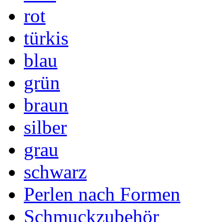
rot
türkis
blau
grün
braun
silber
grau
schwarz
Perlen nach Formen
Schmuckzubehör