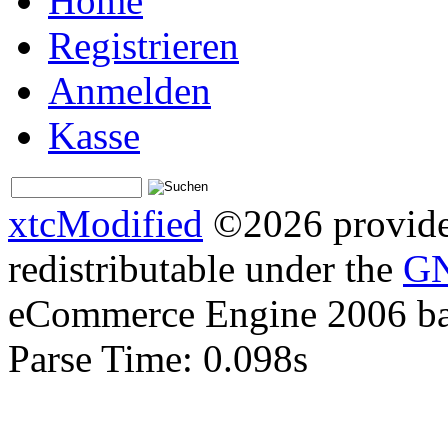
Home
02.
Glasperle Würfel 6
Registrieren
Anmelden
0,15 EUR
Kasse
0,15 EUR pro Stück
inkl. 19 % MwSt. zzgl.
V
xtcModified
©2026 provides
03.
Perlmutt Quadrat m
redistributable under the
GN
perlmutt grau
eCommerce Engine 2006 b
Parse Time: 0.098s
0,35 EUR
0,35 EUR pro Stück